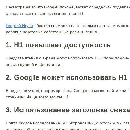
Несмотря на то что Google, похоже, может определить подавля
отказываться от использования тегов H1.
Георгий Нгуен
обратил внимание на несколько важных моменто
добавив некоторые собственные размышления.
1. H1 повышает доступность
Средства чтения с экрана могут использовать H1, чтобы помоч
поиске нужной информации.
2. Google может использовать H1 в
В редких случаях, например, когда Google не может найти или об
страницы. Чаще всего это тег H1.
3. Использование заголовка связ
Почти каждое исследование SEO-корреляции, с которым мы ста
высоким рейтингом и использованием заголовков на странице,