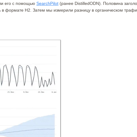
ели его с помощью
SearchPilot
(ранее DistilledODN). Половина загол
ь в формате H2. Затем мы измерили разницу в органическом трафи