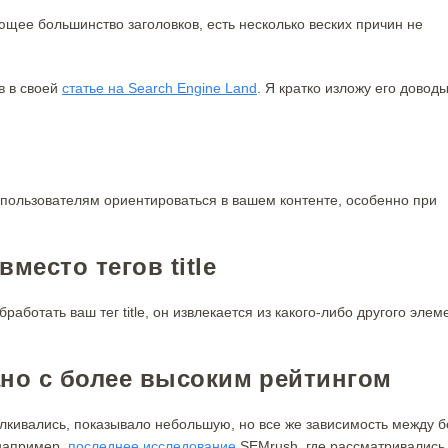
ющее большинство заголовков, есть несколько веских причин не
в в своей
статье на Search Engine Land
. Я кратко изложу его доводы
ь пользователям ориентироваться в вашем контенте, особенно при
место тегов title
работать ваш тег title, он извлекается из какого-либо другого элем
ано с более высоким рейтингом
лкивались, показывало небольшую, но все же зависимость между 
 например,
последнее исследование
SEMrush, где рассматривались