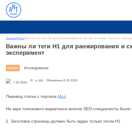
Главная
/
Блог
/
Важны ли теги H1 для ранжирования и сколько их может быть на страни
Важны ли теги H1 для ранжирования и с
эксперимент
Middle
Исследование
Обновлена 9.23.2024
4 330
7.30.2020
Перевод статьи с портала
Moz
.
На заре поискового маркетинга многие SEO-специалисты были 
1. Заголовок страницы должен быть задан только тегом H1