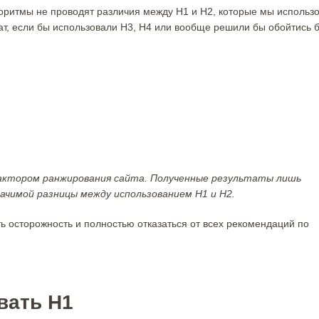
горитмы не проводят различия между H1 и H2, которые мы использ
тат, если бы использовали H3, H4 или вообще решили бы обойтись 
фактором ранжирования сайта. Полученные результаты лишь
чимой разницы между использованием H1 и H2.
ь осторожность и полностью отказаться от всех рекомендаций по
вать H1