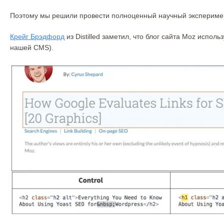
Поэтому мы решили провести полноценный научный эксперимен
Крейг Брэдфорд
из Distilled заметил, что блог сайта Moz исполь
нашей CMS).