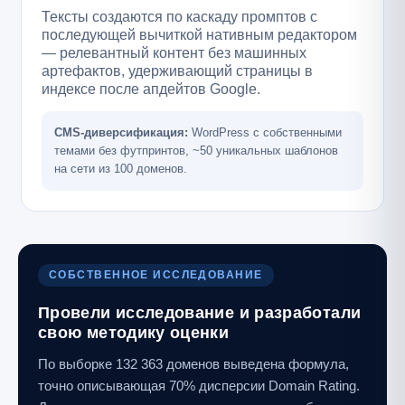
Тексты создаются по каскаду промптов с
последующей вычиткой нативным редактором
— релевантный контент без машинных
артефактов, удерживающий страницы в
индексе после апдейтов Google.
CMS-диверсификация:
WordPress с собственными
темами без футпринтов, ~50 уникальных шаблонов
на сети из 100 доменов.
СОБСТВЕННОЕ ИССЛЕДОВАНИЕ
Провели исследование и разработали
свою методику оценки
По выборке 132 363 доменов выведена формула,
точно описывающая 70% дисперсии Domain Rating.