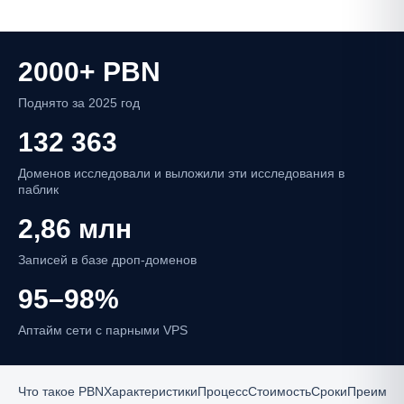
2000+ PBN
Поднято за 2025 год
132 363
Доменов исследовали и выложили эти исследования в
паблик
2,86 млн
Записей в базе дроп-доменов
95–98%
Аптайм сети с парными VPS
Что такое PBN
Характеристики
Процесс
Стоимость
Сроки
Преимущ