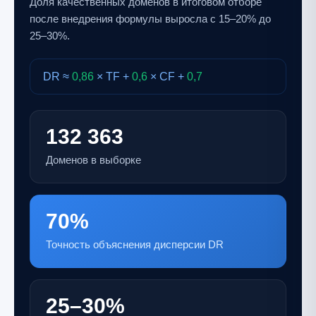
Доля качественных доменов в итоговом отборе
после внедрения формулы выросла с 15–20% до
25–30%.
DR ≈
0,86
× TF +
0,6
× CF +
0,7
132 363
Доменов в выборке
70%
Точность объяснения дисперсии DR
25–30
%