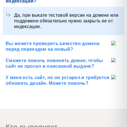
индексации?
Да, при выкате тестовой версии на домене или
поддомене обязательно нужно закрыть ее от
индексации.
Вы можете проверить качество домена
перед переездом на новый?
Да, у нас есть такая услуга. Мы проведем
качественный анализ домена.
Сможете помочь поменять домен, чтобы
сайт не просел в поисковой выдаче?
Конечно! Чтобы минимизировать просадку в
поисковой выдаче, мы тщательно
У меня есть сайт, но он устарел и требуется
подготовимся и проработаем все этапы
обновить дизайн. Можете помочь?
переезда.
Да, мы делаем редизайн сайта с учетом
особенностей ниши и решений прямых
конкурентов и лидеров тематики. И мы
одновременно ориентируемся как на
пользователей, так и на поисковые машины.
Кто выполняет