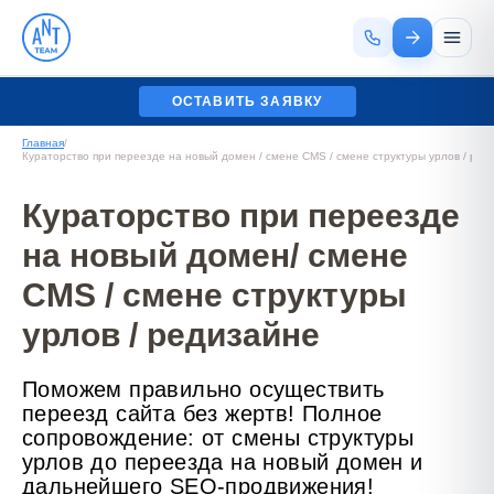
ОСТАВИТЬ ЗАЯВКУ
Главная
/
Кураторство при переезде на новый домен / смене CMS / смене структуры урлов / ред
Кураторство при переезде
на новый домен/ смене
CMS / смене структуры
урлов / редизайне
Поможем правильно осуществить
переезд сайта без жертв! Полное
сопровождение: от смены структуры
урлов до переезда на новый домен и
дальнейшего SEO-продвижения!