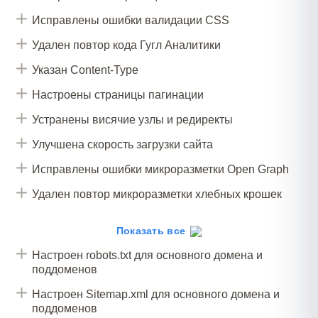
Исправлены ошибки валидации CSS
Удален повтор кода Гугл Аналитики
Указан Content-Type
Настроены страницы пагинации
Устранены висячие узлы и редиректы
Улучшена скорость загрузки сайта
Исправлены ошибки микроразметки Open Graph
Удален повтор микроразметки хлебных крошек
Внедрена микроразметка
Показать все
schema.org/LocalBusiness
Настроен robots.txt для основного домена и
Исправлена микроразметка schema.org/Product
поддоменов
Разработаны и настроены цели
Настроен Sitemap.xml для основного домена и
Оптимизирован favicon
поддоменов