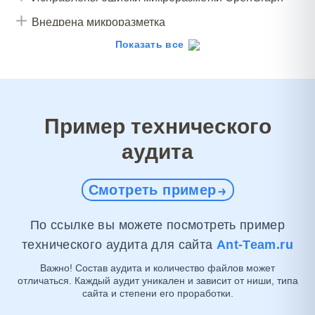
Внедрена микроразметка
schema.org/LocalBusiness
Показать все
Внедрена микроразметка страниц новостей
schema.org/Article
Внедрена микроразметка schema.org/Product
Пример технического
Исправлены ошибки Favicon
аудита
Закрыты исходящие ссылки в nofollow
Разработаны и настроены цели
Смотреть пример
По ссылке вы можете посмотреть пример
технического аудита для сайта
Ant-Team.ru
Важно! Состав аудита и количество файлов может
отличаться. Каждый аудит уникален и зависит от ниши, типа
сайта и степени его проработки.