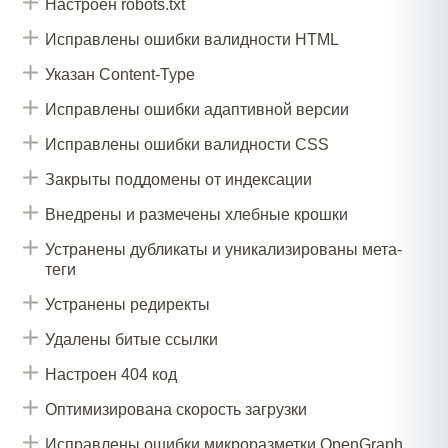
Настроен robots.txt
отзыв”
Исправлены ошибки валидности HTML
Внедрена микроразметка для страниц услуг и
отзывов
Указан Content-Type
Настроены страницы пагинации
Исправлены ошибки адаптивной версии
Настроена удобная смена региона
Исправлены ошибки валидности CSS
Уменьшена скорость ответа сервера
Закрыты поддомены от индексации
Исправлены ошибки валидности CSS
Внедрены и размечены хлебные крошки
Настроен favicon
Устранены дубликаты и уникализированы мета-
теги
Исправлены предупреждения в микроразметке
хлебных крошек
Устранены редиректы
Заменена микроразметка data-vocabulary.org на
Удалены битые ссылки
schema.org
Настроен 404 код
Заполнены alt у изображений
Оптимизирована скорость загрузки
Сделан поиск по сайту и размечен микроразметкой
Исправлены ошибки микроразметки OpenGraph