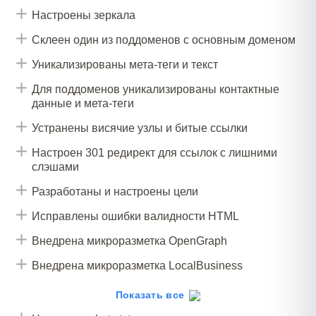
Внедрен поиск по сайту и размечен
Настроены зеркала
микроразметкой
Склеен один из поддоменов с основным доменом
Проведена работа со ссылочным
Уникализированы мета-теги и текст
Для поддоменов уникализированы контактные
данные и мета-теги
Устранены висячие узлы и битые ссылки
Настроен 301 редирект для ссылок с лишними
слэшами
Разработаны и настроены цели
Исправлены ошибки валидности HTML
Внедрена микроразметка OpenGraph
Внедрена микроразметка LocalBusiness
Внедрена микроразметка для страниц новостей
Показать все
Добавлен рейтинг к отзывам и в форму “оставить