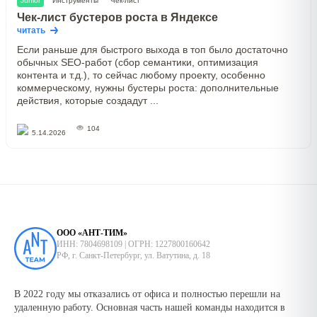
Junior
Инструменты
Чек-лист
Чек-лист бустеров роста в Яндексе
читать
Если раньше для быстрого выхода в топ было достаточно
обычных SEO-работ (сбор семантики, оптимизация
контента и т.д.), то сейчас любому проекту, особенно
коммерческому, нужны бустеры роста: дополнительные
действия, которые создадут ...
104
5.14.2026
ООО «АНТ-ТИМ»
ИНН: 7804698109 | ОГРН: 1227800160642
РФ, г. Санкт-Петербург, ул. Ватутина, д. 18
В 2022 году мы отказались от офиса и полностью перешли на
удаленную работу. Основная часть нашей команды находится в