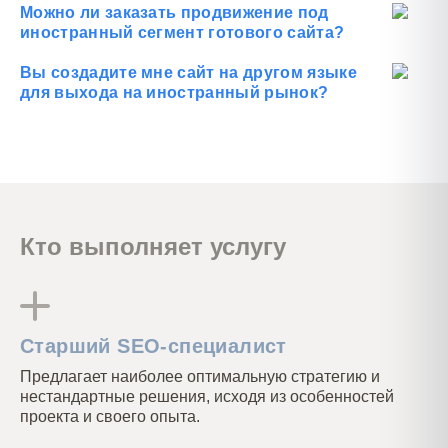
сбора иностранной семантики под Google
Можно ли заказать продвижение под
иностранный сегмент готового сайта?
Да, вы можете также обратиться к нам за
полноценным SEO-продвижением уже
Вы создадите мне сайт на другом языке
готового сайта.
для выхода на иностранный рынок?
Непосредственно создание сайтов (веб-
разработка) не является нашей
специальностью, однако мы можем
составить подробные ТЗ для программистов,
проконтролировать их выполнение, и
помочь с поиском разработчиков под ваш
проект.
Кто выполняет услугу
Старший SEO-специалист
Предлагает наиболее оптимальную стратегию и
нестандартные решения, исходя из особенностей
проекта и своего опыта.