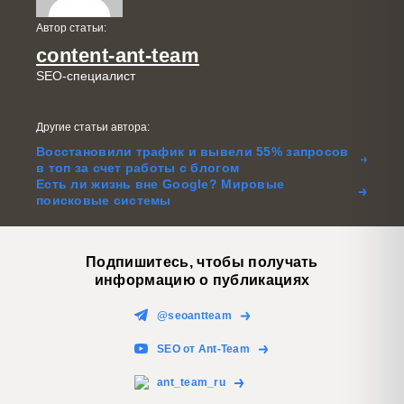
Автор статьи:
content-ant-team
SEO-специалист
Другие статьи автора:
Восстановили трафик и вывели 55% запросов
в топ за счет работы с блогом
Есть ли жизнь вне Google? Мировые
поисковые системы
Подпишитесь, чтобы получать
информацию о публикациях
@seoantteam
SEO от Ant-Team
ant_team_ru