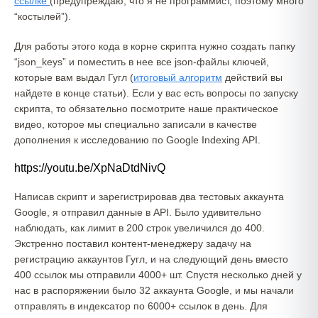
ссылке
(предупреждаю, что я не программист, поэтому много
“костылей”).
Для работы этого кода в корне скрипта нужно создать папку
“json_keys” и поместить в нее все json-файлы ключей,
которые вам выдал Гугл (
итоговый алгоритм
действий вы
найдете в конце статьи). Если у вас есть вопросы по запуску
скрипта, то обязательно посмотрите наше практическое
видео, которое мы специально записали в качестве
дополнения к исследованию по Google Indexing API.
https://youtu.be/XpNaDtdNivQ
Написав скрипт и зарегистрировав два тестовых аккаунта
Google, я отправил данные в API. Было удивительно
наблюдать, как лимит в 200 строк увеличился до 400.
Экстренно поставил контент-менеджеру задачу на
регистрацию аккаунтов Гугл, и на следующий день вместо
400 ссылок мы отправили 4000+ шт. Спустя несколько дней у
нас в распоряжении было 32 аккаунта Google, и мы начали
отправлять в индексатор по 6000+ ссылок в день. Для