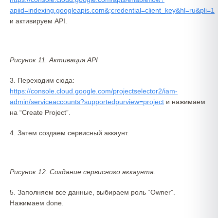
apiid=indexing.googleapis.com&;credential=client_key&hl=ru&pli=1
и активируем API.
Рисунок 11. Активация API
3. Переходим сюда:
https://console.cloud.google.com/projectselector2/iam-
admin/serviceaccounts?supportedpurview=project
и нажимаем
на “Create Project”.
4. Затем создаем сервисный аккаунт.
Рисунок 12. Создание сервисного аккаунта.
5. Заполняем все данные, выбираем роль “Owner”.
Нажимаем done.