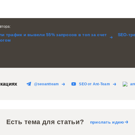
втора:
и трафик и вывели 55% запросов в топ за счет
SEO-тре
логом
кациях
@seoantteam
SEO от Ant-Team
an
Есть тема для статьи?
прислать идею