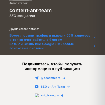
Автор статьи:
content-ant-team
SEO-специалист
Другие статьи автора:
Восстановили трафик и вывели 55% запросов
в топ за счет работы с блогом
Есть ли жизнь вне Google? Мировые
поисковые системы
Подпишитесь, чтобы получать
информацию о публикациях
@seoantteam
SEO от Ant-Team
ant_team_ru