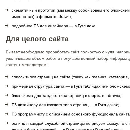
схематичный прототип (мы между собой зовем его блок-схем
именно так) в формате .drawio;
подробное ТЗ для дизайнера — в Гугл доке.
Для целого сайта
Бывает необходимо проработать сайт полностью с нуля, напри
увеличиваем объем работ и получаем полный набор информаци
контент-менеджерам:
список типов страниц на сайте (таких как главная, категория, 
примерная структура сайта — в Гугл таблицах или блок-схем
блок-схема для каждого типа страниц в формате .drawio;
ТЗ дизайнеру для каждого типа страниц — в Гугл доках;
ТЗ программисту с описанием основного функционала сайта 
если для каждой служебной страницы не рисуем схему, то с
должно быть на каждой — в Гугл доках или Гугл таблицах;