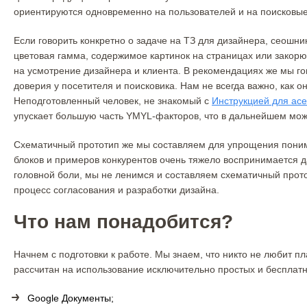
ориентируются одновременно на пользователей и на поисковы
Если говорить конкретно о задаче на ТЗ для дизайнера, сеошн
цветовая гамма, содержимое картинок на страницах или закорю
на усмотрение дизайнера и клиента. В рекомендациях же мы г
доверия у посетителя и поисковика. Нам не всегда важно, как о
Неподготовленный человек, не знакомый с
Инструкцией для асе
упускает большую часть YMYL-факторов, что в дальнейшем мож
Схематичный прототип же мы составляем для упрощения понима
блоков и примеров конкурентов очень тяжело воспринимается 
головной боли, мы не ленимся и составляем схематичный прот
процесс согласования и разработки дизайна.
Что нам понадобится?
Начнем с подготовки к работе. Мы знаем, что никто не любит 
рассчитан на использование исключительно простых и бесплат
Google Документы;