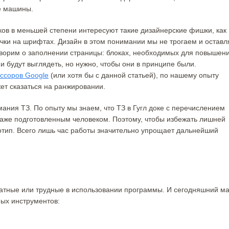
е машины.
иков в меньшей степени интересуют такие дизайнерские фишки, как
чки на шрифтах. Дизайн в этом понимании мы не трогаем и остав
оворим о заполнении страницы: блоках, необходимых для повышен
ни будут выглядеть, но нужно, чтобы они в принципе были.
ссоров Google
(или хотя бы с данной статьей), по нашему опыту
ет сказаться на ранжировании.
ния ТЗ. По опыту мы знаем, что ТЗ в Гугл доке с перечислением
даже подготовленным человеком. Поэтому, чтобы избежать лишней
отип. Всего лишь час работы значительно упрощает дальнейший
платные или трудные в использовании программы. И сегодняшний м
ных инструментов: