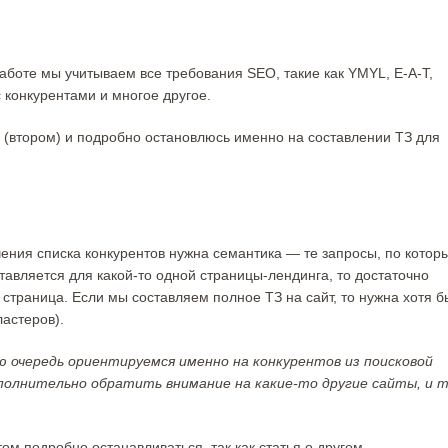
работе мы учитываем все требования SEO, такие как YMYL, E-A-T,
с конкурентами и многое другое.
е (втором) и подробно остановлюсь именно на составлении ТЗ для
чения списка конкурентов нужна семантика — те запросы, по котор
тавляется для какой-то одной страницы-лендинга, то достаточно
 страница. Если мы составляем полное ТЗ на сайт, то нужна хотя б
ластеров).
ю очередь ориентируемся именно на конкурентов из поисковой
полнительно обратить внимание на какие-то другие сайты, и 
м подробно останавливаться, так как статья о другом.