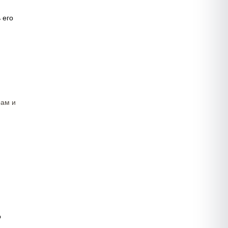
 его
рам и
о