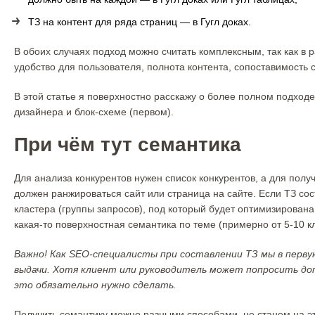
ТЗ на контент для ряда страниц — в Гугл доках.
В обоих случаях подход можно считать комплексным, так как в 
удобство для пользователя, полнота контента, сопоставимость 
В этой статье я поверхностно расскажу о более полном подход
дизайнера и блок-схеме (первом).
При чём тут семантика
Для анализа конкурентов нужен список конкурентов, а для полу
должен ранжироваться сайт или страница на сайте. Если ТЗ сос
кластера (группы запросов), под который будет оптимизирована
какая-то поверхностная семантика по теме (примерно от 5-10 к
Важно! Как SEO-специалисты при составлении ТЗ мы в перву
выдачи. Хотя клиент или руководитель может попросить до
это обязательно нужно сделать.
Получить семантику можно разными способами, не станем на это