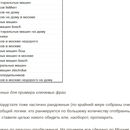
нных для примера ключевых фраз
 Вордстате тоже частично рандомные (по крайней мере собраны оч
 общей логики: кто ранжируется по большему количеству отобранн
 ставили целью никого обидеть или, наоборот, пропиарить.
но по региону продвижения. На примере все сделано по Москве