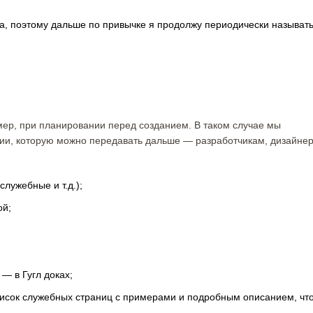
а, поэтому дальше по привычке я продолжу периодически называть
мер, при планировании перед созданием. В таком случае мы
и, которую можно передавать дальше — разработчикам, дизайне
служебные и т.д.);
ой;
— в Гугл доках;
писок служебных страниц с примерами и подробным описанием, чт