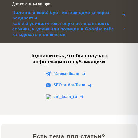
Другие статьи автора:
Пилотный кейс: буст метрик домена через
редиректы
Как мы усилили текстовую релевантность
страниц и улучшили позиции в Google: кейс
канадского e-commerce
Подпишитесь, чтобы получать
информацию о публикациях
@seoantteam
SEO от Ant-Team
ant_team_ru
Есть тема для статьи?