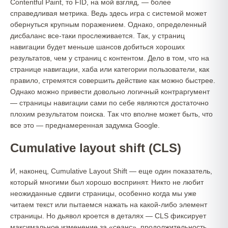
Contentful Paint, то FID, на мой взгляд, — более
справедливая метрика. Ведь здесь игра с системой может
обернуться крупным поражением. Однако, определенный
дисбаланс все-таки прослеживается. Так, у страниц
навигации будет меньше шансов добиться хороших
результатов, чем у страниц с контентом. Дело в том, что на
странице навигации, хаба или категории пользователи, как
правило, стремятся совершить действие как можно быстрее.
Однако можно привести довольно логичный контраргумент
— страницы навигации сами по себе являются достаточно
плохим результатом поиска. Так что вполне может быть, что
все это — преднамеренная задумка Google.
Cumulative layout shift (CLS)
И, наконец, Cumulative Layout Shift — еще один показатель,
который многими был хорошо воспринят. Никто не любит
неожиданные сдвиги страницы, особенно когда мы уже
читаем текст или пытаемся нажать на какой-либо элемент
страницы. Но дьявол кроется в деталях — CLS фиксирует
максимальное изменение за «сеанс», продолжительность