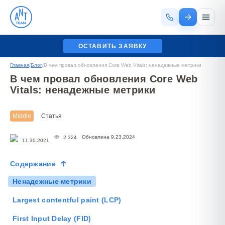
ОСТАВИТЬ ЗАЯВКУ
Главная
/
Блог
/
В чем провал обновления Core Web Vitals: ненадежные метрики
В чем провал обновления Core Web
Vitals: ненадежные метрики
Middle
Статья
Обновлена 9.23.2024
2 324
11.30.2021
Содержание
Ненадежные метрики
Largest contentful paint (LCP)
First Input Delay (FID)