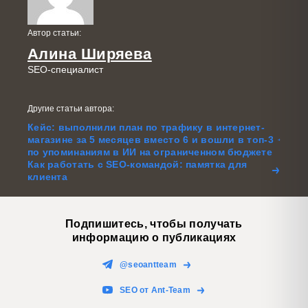
Автор статьи:
Алина Ширяева
SEO-специалист
Другие статьи автора:
Кейс: выполнили план по трафику в интернет-
магазине за 5 месяцев вместо 6 и вошли в топ-3
по упоминаниям в ИИ на ограниченном бюджете
Как работать с SEO-командой: памятка для
клиента
Подпишитесь, чтобы получать
информацию о публикациях
@seoantteam
SEO от Ant-Team