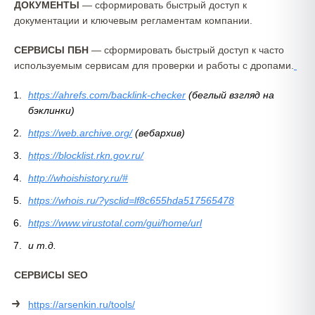
ДОКУМЕНТЫ
— сформировать быстрый доступ к
документации и ключевым регламентам компании.
СЕРВИСЫ ПБН
— сформировать быстрый доступ к часто
используемым сервисам для проверки и работы с дропами.
https://ahrefs.com/backlink-checker
(беглый взгляд на
бэклинки)
https://web.archive.org/
(вебархив)
https://blocklist.rkn.gov.ru/
http://whoishistory.ru/#
https://whois.ru/?ysclid=lf8c655hda517565478
https://
www.virustot
al.com/gui/home/url
и т.д.
СЕРВИСЫ SEO
https://arsenkin.ru/tools/