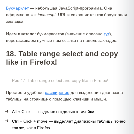
Букмарклет
— небольшая JavaScript-программа. Она
оформлена как
javascript:
URL и сохраняется как браузерная
закладка.
Идем в каталог букмарклетов (значение описано
тут
),
перетаскиваем нужные нам ссылки на панель закладок.
18. Table range select and copy
like in Firefox!
Рис.47. Table range select and copy like in Firefox!
Простое и удобное
расширение
для выделения диапазона
таблицы на странице с помощью клавиши и мыши.
Alt + Click — выделяет отдельные ячейки.
Ctrl + Click + move — выделяет диапазоны таблицы точно
так же, как в Firefox.