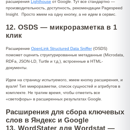
расширения
Light
ho
use
от Google. Тут все стандартно —
производительность, доступность, рекомендации Pagespeed
Insight. Просто жмем на одну кнопку, а не идем в сервис.
12. OSDS — микроразметка в 1
клик
Расширение
OpenLink Structured Data Sniffer
(OSDS)
поможет оценить структурированные метаданные (Microdata,
RDFa, JSON-LD, Turtle и т.д.), встроенные в HTML-
документы.
Идем на страницу испытуемого, жмем кнопку расширения, и
вуаля! Тип микроразметки, список сущностей и атрибутов в
комплекте. Не тратим время, чтобы отметить все
«светофоры» в расширенных результатах Google.
Расширения для сбора ключевых
слов в Яндекс и Google
13. WordStater для Wordstat —