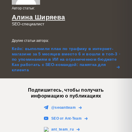
Автор статьи:
Алина Ширяева
SEO-специалист
Другие статьи автора:
Кейс: выполнили план по трафику в интернет-
магазине за 5 месяцев вместо 6 и вошли в топ-3
по упоминаниям в ИИ на ограниченном бюджете
Как работать с SEO-командой: памятка для
клиента
Подпишитесь, чтобы получать
информацию о публикациях
@seoantteam
SEO от Ant-Team
ant_team_ru