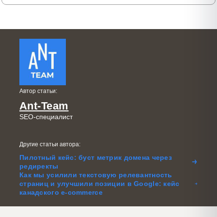
Автор статьи:
Ant-Team
SEO-специалист
Другие статьи автора:
Пилотный кейс: буст метрик домена через
редиректы
Как мы усилили текстовую релевантность
страниц и улучшили позиции в Google: кейс
канадского e-commerce