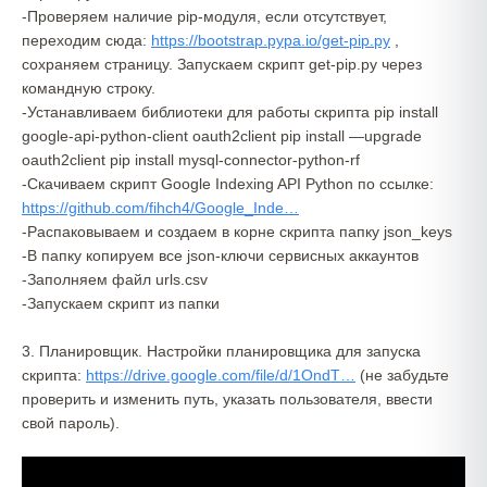
-Проверяем наличие pip-модуля, если отсутствует,
переходим сюда:
https://bootstrap.pypa.io/get-pip.py
,
сохраняем страницу. Запускаем скрипт get-pip.py через
командную строку.
-Устанавливаем библиотеки для работы скрипта pip install
google-api-python-client oauth2client pip install —upgrade
oauth2client pip install mysql-connector-python-rf
-Скачиваем скрипт Google Indexing API Python по ссылке:
https://github.com/fihch4/Google_Inde…
-Распаковываем и создаем в корне скрипта папку json_keys
-В папку копируем все json-ключи сервисных аккаунтов
-Заполняем файл urls.csv
-Запускаем скрипт из папки
3. Планировщик. Настройки планировщика для запуска
скрипта:
https://drive.google.com/file/d/1OndT…
(не забудьте
проверить и изменить путь, указать пользователя, ввести
свой пароль).