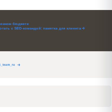
ченном бюджете
отать с SEO-командой: памятка для клиента
t_team_ru