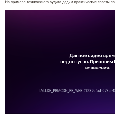
На примере технического аудита дадим практические советы по