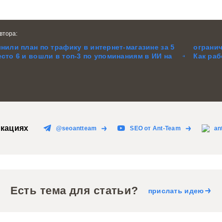
втора:
нили план по трафику в интернет-магазине за 5
ограни
сто 6 и вошли в топ-3 по упоминаниям в ИИ на
Как раб
кациях
@seoantteam
SEO от Ant-Team
an
Есть тема для статьи?
прислать идею