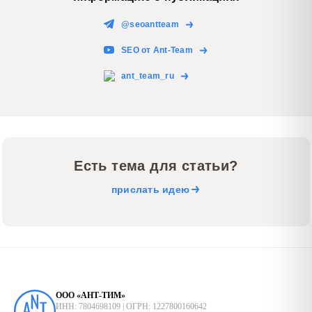
@seoantteam
SEO от Ant-Team
ant_team_ru
Есть тема для статьи?
прислать идею
ООО «АНТ-ТИМ»
ИНН: 7804698109 | ОГРН: 1227800160642