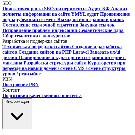
SEO
Поиск точек роста
SEO-эксперименты
Аудит КФ
Анализ
полноты информации на сайте
YMYL аудит
Продвижение
под зарубежный сегмент
Выход на иностранный рынок
Составление ссылочной стратегии
Закупка ссылок
Исправление проблем индексации
Семантические ядра
Сбор семантики с конкурентов
Разработка и поддержка сайтов
Техническая поддержка сайтов
Создание и разработка
сайтов
Cоздание сайтов на PHP Laravel
Заказать ux/ui
дизайн
Планирование и кураторство создания интернет-
магазина
Разработка структуры сайта
Кураторство при
переезде на новый домен / смене CMS / смене структуры
урлов / редизайне
PBN
Построение PBN
Контент
Подготовка качественного контента
Информация