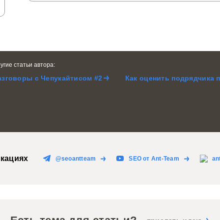
угие статьи автора:
азговоры с Чепукайтисом #2
Как оценить подрядчика 
кациях
@seoantteam
SEO от Ant-Team
an