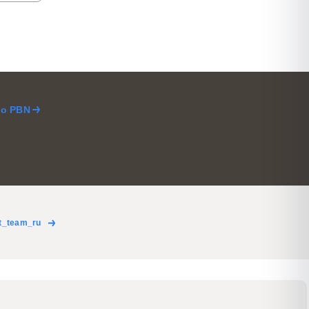
по PBN
t_team_ru