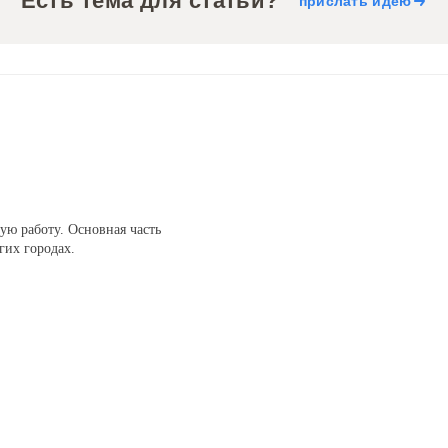
Есть тема для статьи?
прислать идею
ую работу. Основная часть
гих городах.