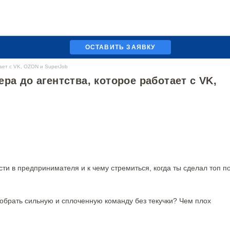
ОСТАВИТЬ ЗАЯВКУ
тает с VK, OZON и SuperJob
ра до агентства, которое работает с VK,
ти в предпринимателя и к чему стремиться, когда ты сделал топ п
собрать сильную и сплоченную команду без текучки? Чем плох