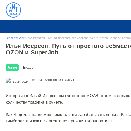
Главная
/
Блог
/
Илья Исерсон. Путь от простого вебмастера до агентства, которое рабо
Илья Исерсон. Путь от простого вебмасте
OZON и SuperJob
Junior
Видео
Обновлена 8.8.2025
324
10.24.2024
Интервью с Ильей Исерсоном (агентство MOAB) о том, как вырас
количеству трафика в рунете.
Как Яндекс и пандемия помогали им зарабатывать деньги. Как 
тимбилдинг и как в их агентстве проходят корпоративы.