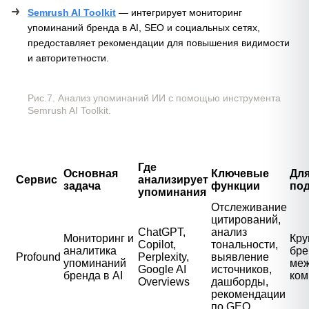
Semrush AI Toolkit
— интегрирует мониторинг
упоминаний бренда в AI, SEO и социальных сетях,
предоставляет рекомендации для повышения видимости
и авторитетности.
Рис.7. Анализ упоминаний ИИ с помощью инструмента
Semrush AI Toolkit.
Где
Основная
Ключевые
Для
Сервис
анализирует
задача
функции
по
упоминания
Отслеживание
цитирований,
ChatGPT,
анализ
Мониторинг и
Кру
Copilot,
тональности,
аналитика
бре
Profound
Perplexity,
выявление
упоминаний
ме
Google AI
источников,
бренда в AI
ком
Overviews
дашборды,
рекомендации
по GEO