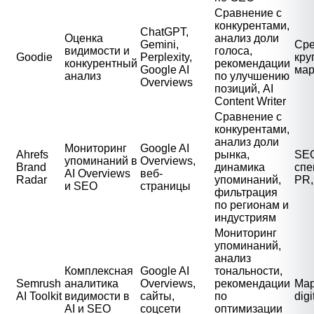
Сравнение с
конкурентами,
ChatGPT,
Оценка
анализ доли
Gemini,
Сре
видимости и
голоса,
Goodie
Perplexity,
кру
конкурентный
рекомендации
Google AI
мар
анализ
по улучшению
Overviews
позиций, AI
Content Writer
Сравнение с
конкурентами,
анализ доли
Мониторинг
Google AI
Ahrefs
рынка,
SE
упоминаний в
Overviews,
Brand
динамика
спе
AI Overviews
веб-
Radar
упоминаний,
PR,
и SEO
страницы
фильтрация
по регионам и
индустриям
Мониторинг
упоминаний,
анализ
Комплексная
Google AI
тональности,
Semrush
аналитика
Overviews,
рекомендации
Мар
AI Toolkit
видимости в
сайты,
по
dig
AI и SEO
соцсети
оптимизации