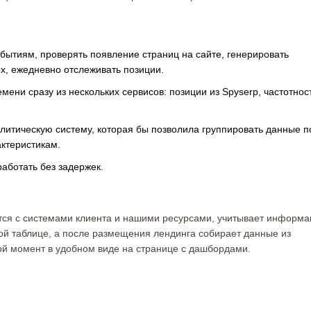
бытиям, проверять появление страниц на сайте, генерировать
х, ежедневно отслеживать позиции.
ени сразу из нескольких сервисов: позиции из Spyserp, частотност
итическую систему, которая бы позволила группировать данные п
актеристикам.
работать без задержек.
ается с системами клиента и нашими ресурсами, учитывает информ
ой таблице, а после размещения лендинга собирает данные из
ой момент в удобном виде на странице с дашбордами.