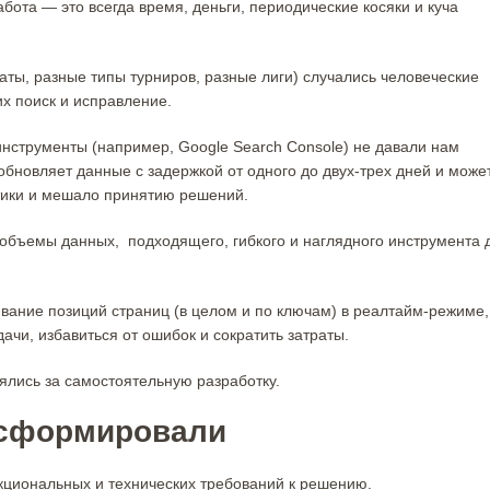
бота — это всегда время, деньги, периодические косяки и куча
аты, разные типы турниров, разные лиги) случались человеческие
их поиск и исправление.
нструменты (например, Google Search Console) не давали нам
обновляет данные с задержкой от одного до двух-трех дней и може
итики и мешало принятию решений.
объемы данных, подходящего, гибкого и наглядного инструмента 
вание позиций страниц (в целом и по ключам) в реалтайм-режиме,
дачи, избавиться от ошибок и сократить затраты.
ялись за самостоятельную разработку.
 сформировали
кциональных и технических требований к решению.