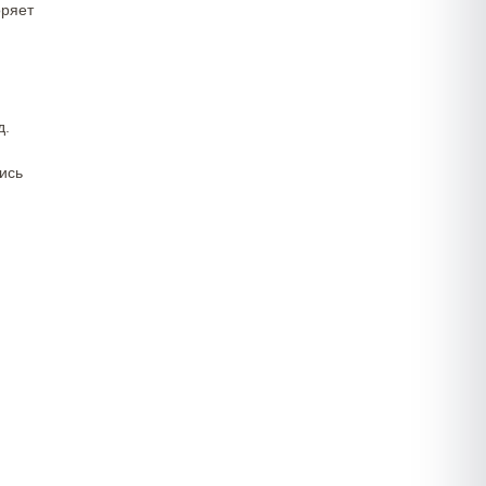
оряет
д.
ись