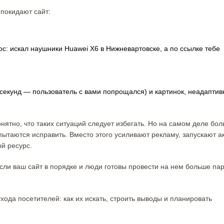
 покидают сайт:
с: искал наушники Huawei X6 в Нижневартовске, а по ссылке тебе
 секунд — пользователь с вами попрощался) и картинок, неадаптив
нятно, что таких ситуаций следует избегать. Но на самом деле бо
пытаются исправить. Вместо этого усиливают рекламу, запускают а
й ресурс.
если ваш сайт в порядке и люди готовы провести на нем больше па
ода посетителей: как их искать, строить выводы и планировать