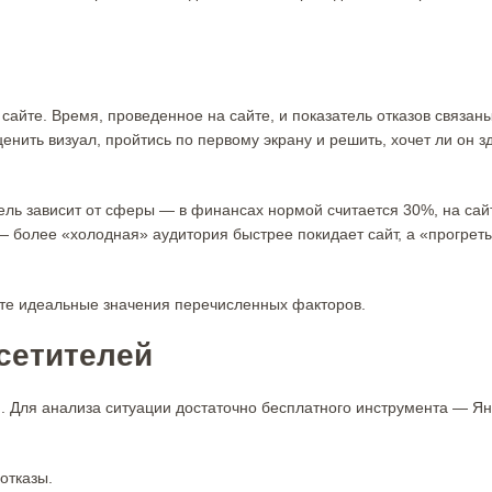
 сайте. Время, проведенное на сайте, и показатель отказов связан
ценить визуал, пройтись по первому экрану и решить, хочет ли он з
тель зависит от сферы — в финансах нормой считается 30%, на сай
 более «холодная» аудитория быстрее покидает сайт, а «прогрет
ите идеальные значения перечисленных факторов.
осетителей
и. Для анализа ситуации достаточно бесплатного инструмента — Я
отказы.