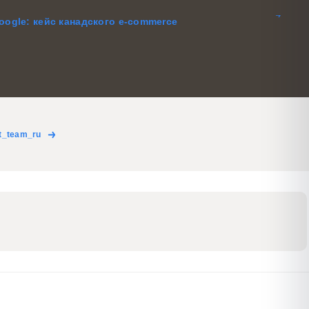
oogle: кейс канадского e-commerce
t_team_ru