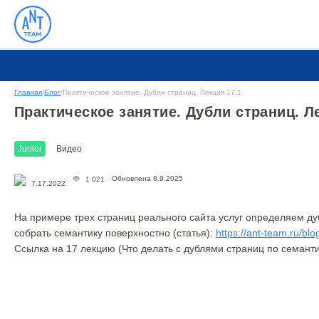
Главная
/
Блог
/
Практическое занятие. Дубли страниц. Лекция 17.1
Практическое занятие. Дубли страниц. Л
Junior
Видео
Обновлена 8.9.2025
1 021
7.17.2022
На примере трех страниц реального сайта услуг определяем д
собрать семантику поверхностно (статья):
https://ant-team.ru/bl
Ссылка на 17 лекцию (Что делать с дублями страниц по семант