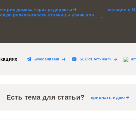
 метрик домена через редиректы
позиции в G
товую релевантность страниц и улучшили
кациях
@seoantteam
SEO от Ant-Team
an
Есть тема для статьи?
прислать идею