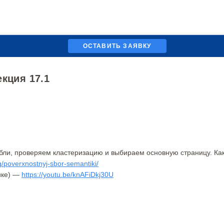
ОСТАВИТЬ ЗАЯВКУ
екция 17.1
убли, проверяем кластеризацию и выбираем основную страницу. Ка
og/poverxnostnyj-sbor-semantiki/
ике) —
https://youtu.be/knAFiDkj30U