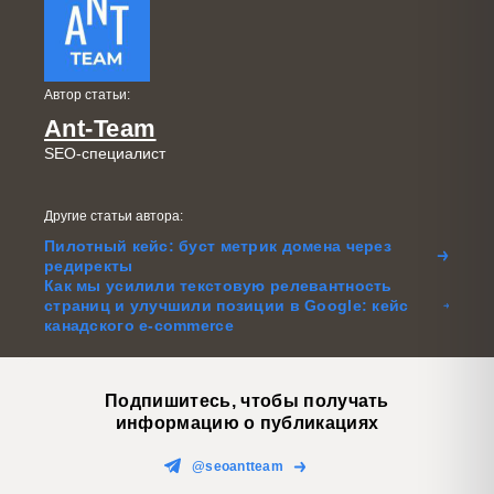
Автор статьи:
Ant-Team
SEO-специалист
Другие статьи автора:
Пилотный кейс: буст метрик домена через
редиректы
Как мы усилили текстовую релевантность
страниц и улучшили позиции в Google: кейс
канадского e-commerce
Подпишитесь, чтобы получать
информацию о публикациях
@seoantteam