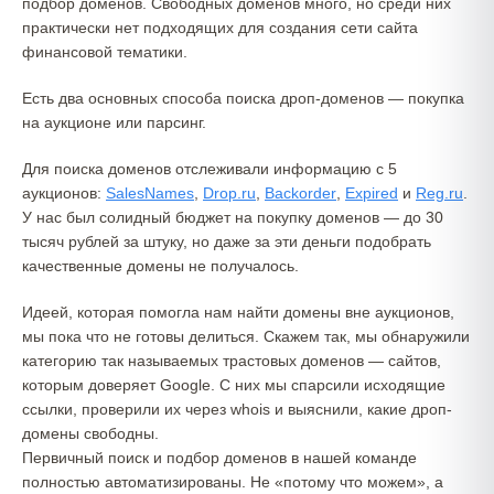
подбор доменов. Свободных доменов много, но среди них
практически нет подходящих для создания сети сайта
финансовой тематики.
Есть два основных способа поиска дроп-доменов — покупка
на аукционе или парсинг.
Для поиска доменов отслеживали информацию с 5
аукционов:
SalesNames
,
Drop.ru
,
Backorder
,
Expired
и
Reg.ru
.
У нас был солидный бюджет на покупку доменов — до 30
тысяч рублей за штуку, но даже за эти деньги подобрать
качественные домены не получалось.
Идеей, которая помогла нам найти домены вне аукционов,
мы пока что не готовы делиться. Скажем так, мы обнаружили
категорию так называемых трастовых доменов — сайтов,
которым доверяет Google. C них мы спарсили исходящие
ссылки, проверили их через whois и выяснили, какие дроп-
домены свободны.
Первичный поиск и подбор доменов в нашей команде
полностью автоматизированы. Не «потому что можем», а