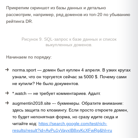
Прикрепим скриншот из базы данных и детально
рассмотрим, например, ряд доменов из топ-20 по убыванию
рейтинга DR.
Рисунок 9. SQL-запрос к базе данных и список
выкупленных доменов.
Начинаем по порядку:
norma.sport — домен был куплен 4 апреля. В узких кругах
узнали, что он торгуется сейчас за 5000 $. Почему сами
не купили? Не было документов.
*.watch — не требует комментариев. Адалт.
augmentin2018.site –- букмекеры. Обратите внимание:
здесь защита по клоакингу. Если просто откроете домен,
то будет непонятная форма, но сразу идите сюда и
читайте код:
https://search.google.com/test/rich-
results/result?id=AvPu1yVayxIB8xvKcXFwRg&hl=ru