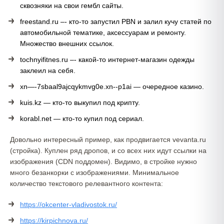
сквозняки на свои гембл сайты.
freestand.ru –- кто-то запустил PBN и залил кучу статей по
автомобильной тематике, аксессуарам и ремонту.
Множество внешних ссылок.
tochnyifitnes.ru –- какой-то интернет-магазин одежды
заклеил на себя.
xn—-7sbaal9ajcqykmvg0e.xn--p1ai — очередное казино.
kuis.kz — кто-то выкупил под крипту.
korabl.net — кто-то купил под сериал.
Довольно интересный пример, как продвигается vevanta.ru
(стройка). Куплен ряд дропов, и со всех них идут ссылки на
изображения (CDN поддомен). Видимо, в стройке нужно
много безанкорки с изображениями. Минимальное
количество текстового релевантного контента:
https://okcenter-vladivostok.ru/
https://kirpichnova.ru/