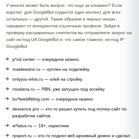
У многих может быть вопрос: что еще за клоакинг? Если
коротко: для GoogleBot отдается один контент, для всех
остальных — другой. Таким образом в черных нишах
скрывают от конкурентов ссылочные профили. Зайдя в
проверку расширенных сниппетов вы отправляете запрос на
сайт из-под UA GoogleBot и, что самое главное, из-под IP
GoogleBot.
p*od.center — очередное казино.
maelewano.ru — куплен на подклейку.
onlyyou-elvis.ru — клей на стройку.
rosalana.ru — PBN, уже запущен под эссейку.
bu*tweldfitting.com –- очередное казино.
dessence.pro –- кто-то решил купить под money-сайт по
разработке сайтов.
w*tatus.ru –- 18+, наркотики.
rpsport.ru –- кто-то поднял веб-архивный домен и сделал