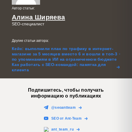
Автор статьи:
Алина Ширяева
SEO-специалист
Другие статьи автора:
Кейс: выполнили план по трафику в интернет-
магазине за 5 месяцев вместо 6 и вошли в топ-3
по упоминаниям в ИИ на ограниченном бюджете
Как работать с SEO-командой: памятка для
клиента
Подпишитесь, чтобы получать
информацию о публикациях
@seoantteam
SEO от Ant-Team
ant_team_ru