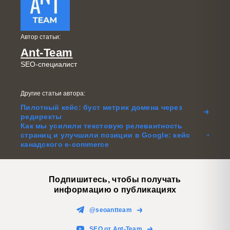
Автор статьи:
Ant-Team
SEO-специалист
Другие статьи автора:
Пилотный кейс: буст метрик домена через
редиректы
Как мы усилили текстовую релевантность
страниц и улучшили позиции в Google: кейс
канадского e-commerce
Подпишитесь, чтобы получать
информацию о публикациях
@seoantteam
SEO от Ant-Team