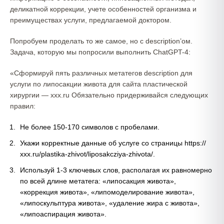
деликатной коррекции, учете особенностей организма и
преимуществах услуги, предлагаемой доктором.
Попробуем проделать то же самое, но с description’ом.
Задача, которую мы попросили выполнить ChatGPT-4:
«Сформируй пять различных метатегов description для
услуги по липосакции живота для сайта пластической
хирургии — ххх.ru Обязательно придерживайся следующих
правил:
Не более 150-170 символов с пробелами.
Укажи корректные данные об услуге со страницы https://
ххх.ru/plastika-zhivot/liposakcziya-zhivota/.
Используй 1-3 ключевых слов, располагая их равномерно
по всей длине метатега: «липосакция живота»,
«коррекция живота», «липомоделирование живота»,
«липоскульптура живота», «удаление жира с живота»,
«липоаспирация живота».