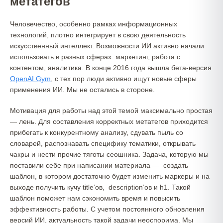
метатегов
Человечество, особенно рамках информационных
технологий, плотно интегрирует в свою деятельность
искусственный интеллект. Возможности ИИ активно начали
использовать в разных сферах: маркетинг, работа с
контентом, аналитика. В конце 2016 года вышла бета-версия
OpenAI Gym
, с тех пор люди активно ищут новые сферы
применения ИИ. Мы не остались в стороне.
Мотивация для работы над этой темой максимально простая
— лень. Для составления корректных метатегов приходится
прибегать к конкурентному анализу, сдувать пыль со
словарей, распознавать специфику тематики, открывать
чакры и нести прочие тяготы сеошника. Задача, которую мы
поставили себе при написании материала — создать
шаблон, в котором достаточно будет изменить маркеры и на
выходе получить кучу title’ов, description’ов и h1. Такой
шаблон поможет нам сэкономить время и повысить
эффективность работы. С учетом постоянного обновления
версий ИИ, актуальность такой задачи неоспорима. Мы