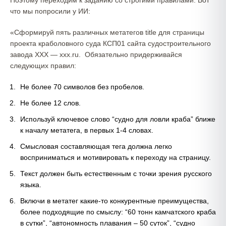
Поэтому переходим к заданию со строгими правилами. Вот
что мы попросили у ИИ:
«Сформируй пять различных метатегов title для страницы
проекта краболовного суда КСП01 сайта судостроительного
завода ХХХ — ххх.ru. Обязательно придерживайся
следующих правил:
Не более 70 символов без пробелов.
Не более 12 слов.
Используй ключевое слово “судно для ловли краба” ближе
к началу метатега, в первых 1-4 словах.
Смысловая составляющая тега должна легко
восприниматься и мотивировать к переходу на страницу.
Текст должен быть естественным с точки зрения русского
языка.
Включи в метатег какие-то конкурентные преимущества,
более подходящие по смыслу: “60 тонн камчатского краба
в сутки”, “автономность плавания – 50 суток”, “судно