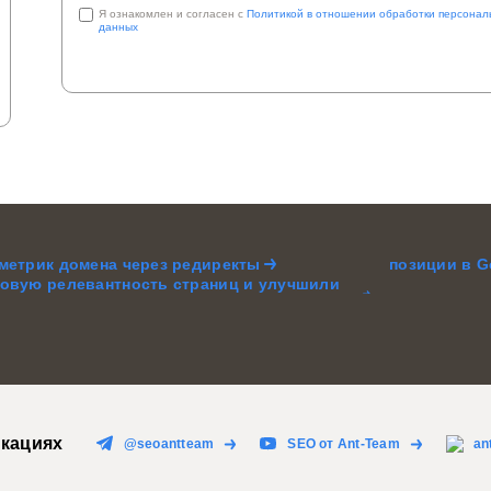
Я ознакомлен и согласен с
Политикой в отношении обработки персонал
данных
 метрик домена через редиректы
позиции в G
товую релевантность страниц и улучшили
кациях
@seoantteam
SEO от Ant-Team
an