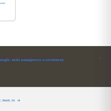
ьных
oogle: кейс канадского e-commerce
t_team_ru