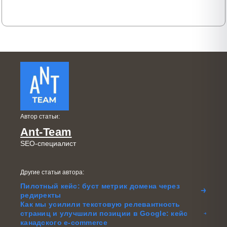
Автор статьи:
Ant-Team
SEO-специалист
Другие статьи автора:
Пилотный кейс: буст метрик домена через
редиректы
Как мы усилили текстовую релевантность
страниц и улучшили позиции в Google: кейс
канадского e-commerce