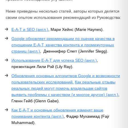
Ниже приведены несколько статей, авторы которых делятся
своим опытом использования рекомендаций из Руководства:
E-A-T и SEO (англ.)
, Мари Хейнс (Marie Haynes).
Google обновляет рекомендации по оценке качества в
отношении E-A-T, качества контента и промежуточных
страниц (англ.)
, Дженнифер Слегг (Jennifer Slegg).
Использование E-A-T для успеха SEO (англ.)
,
презентация Лили Рэй (Lily Ray).
Обновления основных алгоритмов Google и возможности
пользовательских исследований.
Как реальные отзывы
реальных людей могут помочь владельцам сайтов
выявить проблемы с качеством (и многое другое) (англ.)
,
Гленн Гейб (Glenn Gabe).
Как E-A-T и основные обновления изменят ваше
понимание контента (англ.)
, Фаджр Мухаммад (Fajr
Muhammad).