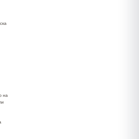
ска
о на
ли
а