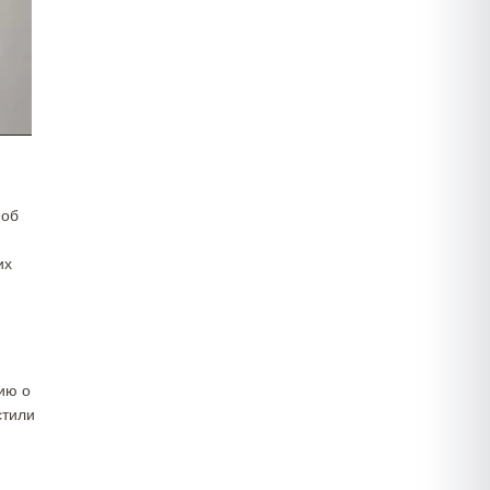
 об
их
ию о
стили