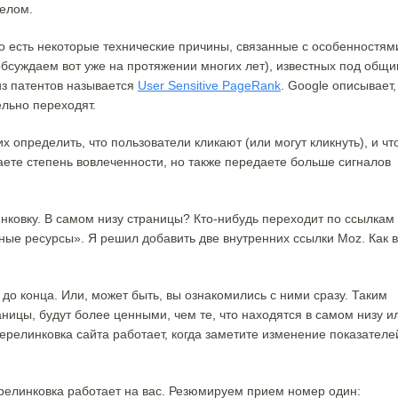
делом.
го есть некоторые технические причины, связанные с особенностям
обсуждаем вот уже на протяжении многих лет), известных под общ
из патентов называется
User Sensitive PageRank
. Google описывает,
ельно переходят.
 определить, что пользователи кликают (или могут кликнуть), и чт
ете степень вовлеченности, но также передаете больше сигналов
нковку. В самом низу страницы? Кто-нибудь переходит по ссылкам
ные ресурсы». Я решил добавить две внутренних ссылки Moz. Как 
 до конца. Или, может быть, вы ознакомились с ними сразу. Таким
ницы, будут более ценными, чем те, что находятся в самом низу и
перелинковка сайта работает, когда заметите изменение показателе
ерелинковка работает на вас. Резюмируем прием номер один: