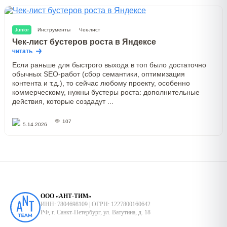
Junior
Инструменты
Чек-лист
Чек-лист бустеров роста в Яндексе
читать
Если раньше для быстрого выхода в топ было достаточно
обычных SEO-работ (сбор семантики, оптимизация
контента и т.д.), то сейчас любому проекту, особенно
коммерческому, нужны бустеры роста: дополнительные
действия, которые создадут ...
107
5.14.2026
ООО «АНТ-ТИМ»
ИНН: 7804698109 | ОГРН: 1227800160642
РФ, г. Санкт-Петербург, ул. Ватутина, д. 18